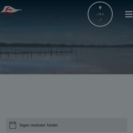
Hop
til
-
M/S
indholdet
-
Ingen resultater fundet.
Notice