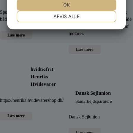
JA
NEJ
OK
JA
NEJ
Specialister i Yamaha – motorer -
Vi har mere end 40 års erfaring
NØDVENDIGE
PRÆFERENCER
AFVIS ALLE
både - udstyr
med service og reparation af både
JA
NEJ
JA
NEJ
samt fejlfinding og montering af
motorer.
MARKETING
STATISTIK
Læs mere
Læs mere
hvidt&frit
Henriks
Hvidevarer
Dansk Sejlunion
https://henriks-hvidevarershop.dk/
Samarbejdspartnere
Læs mere
Dansk Sejlunion
Læs mere