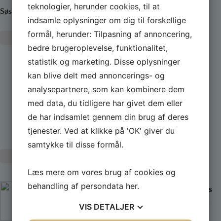
teknologier, herunder cookies, til at
med støtte fra
Søsætning og transport af både
A.P.
indsamle oplysninger om dig til forskellige
Møllerfonden
formål, herunder: Tilpasning af annoncering,
Læs mere
bedre brugeroplevelse, funktionalitet,
statistik og marketing. Disse oplysninger
Læs mere
kan blive delt med annoncerings- og
analysepartnere, som kan kombinere dem
Trygfronden
XL-Byg
med data, du tidligere har givet dem eller
de har indsamlet gennem din brug af deres
Sponsor
Sponsor
tjenester. Ved at klikke på 'OK' giver du
samtykke til disse formål.
Læs mere
Læs mere
Læs mere om vores brug af cookies og
behandling af persondata
her
.
Kenns Biler og
Sydsjællands
Både
Ship Service
VIS
DETALJER
Sponsor
Sponsor