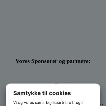
Vores Sponsorer og partnere:
Palles Kraner
A.P. Møller
Samtykke til cookies
ApS
Fonden
Sponsor
PSK´s nye
Vi og vores samarbejdspartnere bruger
klubhus opføres