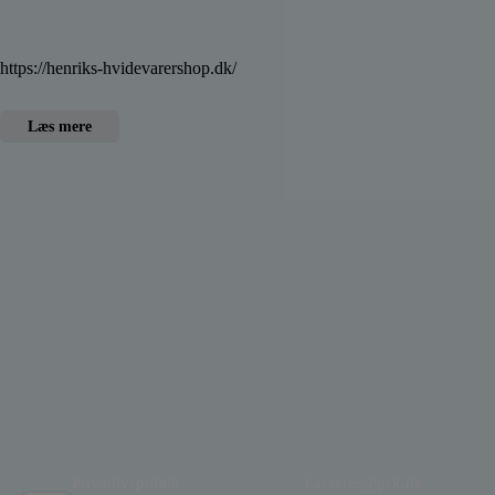
https://henriks-hvidevarershop.dk/
Læs mere
Privatlivspolitik
kasserer@psk.dk