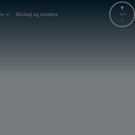
en
Klubtøj og standere
-
M/S
-