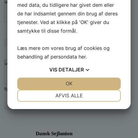
A.P. Møller Fonden
med data, du tidligere har givet dem eller
PSK´s nye klubhus opføres med støtte fra A.P.
de har indsamlet gennem din brug af deres
Møllerfonden
tjenester. Ved at klikke på 'OK' giver du
samtykke til disse formål.
Læs mere
Læs mere om vores brug af cookies og
behandling af persondata
her
.
Kenns Biler og Både
VIS
DETALJER
Sponsor
JA
NEJ
OK
JA
NEJ
Specialister i Yamaha – motorer - både - udstyr
NØDVENDIGE
PRÆFERENCER
AFVIS ALLE
JA
NEJ
JA
NEJ
Læs mere
MARKETING
STATISTIK
Dansk Sejlunion