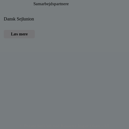
Samarbejdspartnere
Dansk Sejlunion
Læs mere
© Præstø Sejlklub ved Kasserer Jesper Olsen - All