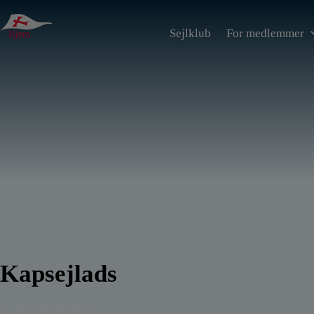
Hop
til
Sejlklub
For medlemmer
indholdet
Kapsejlads
27. aug 2025 kl. 18:30