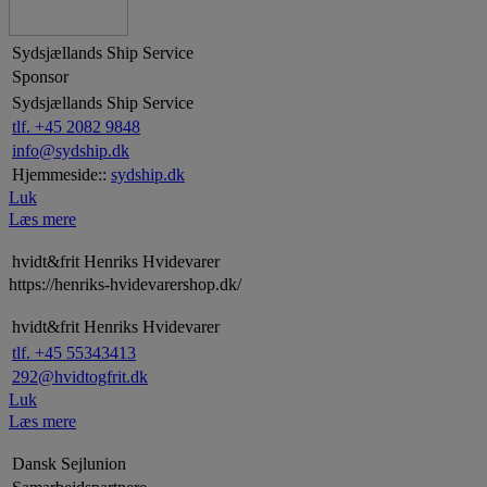
Sydsjællands Ship Service
Sponsor
Sydsjællands Ship Service
tlf. +45 2082 9848
info@sydship.dk
Hjemmeside::
sydship.dk
Luk
Læs mere
hvidt&frit Henriks Hvidevarer
https://henriks-hvidevarershop.dk/
hvidt&frit Henriks Hvidevarer
tlf. +45 55343413
292@hvidtogfrit.dk
Luk
Læs mere
Dansk Sejlunion