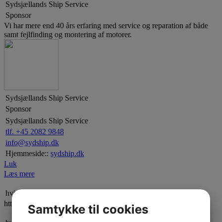
Sydsjællands Ship Service
Sponsor
Vi har mere end 40 års erfaring med service og reparation af både
samt fejlfinding og montering af motorer.
Sydsjællands Ship Service
Sponsor
Sydsjællands Ship Service
tlf. +45 2082 9848
info@sydship.dk
Hjemmeside::
sydship.dk
Luk
Læs mere
hvidt&frit Henriks Hvidevarer
https://henriks-hvidevarershop.dk/
Samtykke til cookies