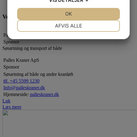
JA
NEJ
OK
JA
NEJ
Vores Sponsorer og partnere
NØDVENDIGE
PRÆFERENCER
AFVIS ALLE
Palles Kraner ApS
JA
NEJ
JA
NEJ
Sponsor
MARKETING
STATISTIK
Søsætning og transport af både
Palles Kraner ApS
Sponsor
Søsætning af både og andre kranløft
tlf. +45 5599 1230
Info@palleskraner.dk
Hjemmeside:
palleskraner.dk
Luk
Læs mere