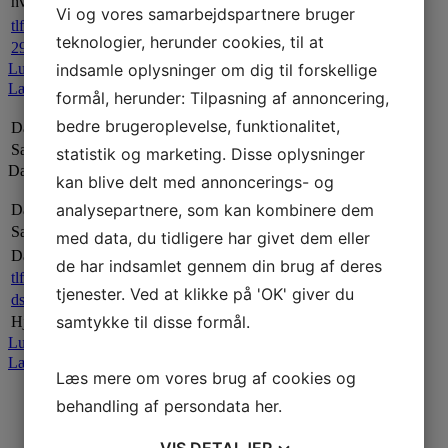
hvidt&frit Henriks Hvidevarer
Vi og vores samarbejdspartnere bruger
tlf. +45 55343413
teknologier, herunder cookies, til at
292@hvidtogfrit.dk
indsamle oplysninger om dig til forskellige
Luk
Læs mere
formål, herunder: Tilpasning af annoncering,
bedre brugeroplevelse, funktionalitet,
Dansk Sejlunion
Samarbejdspartnere
statistik og marketing. Disse oplysninger
Dansk Sejlunion
kan blive delt med annoncerings- og
analysepartnere, som kan kombinere dem
Dansk Sejlunion
Samarbejdspartnere
med data, du tidligere har givet dem eller
Dansk Sejlunion
de har indsamlet gennem din brug af deres
tlf. +45 8820 7000
tjenester. Ved at klikke på 'OK' giver du
ds@sejlsport.dk
samtykke til disse formål.
Hjemmeside:
dansksejlunion.dk
Luk
Læs mere
Læs mere om vores brug af cookies og
behandling af persondata
her
.
VIS
DETALJER