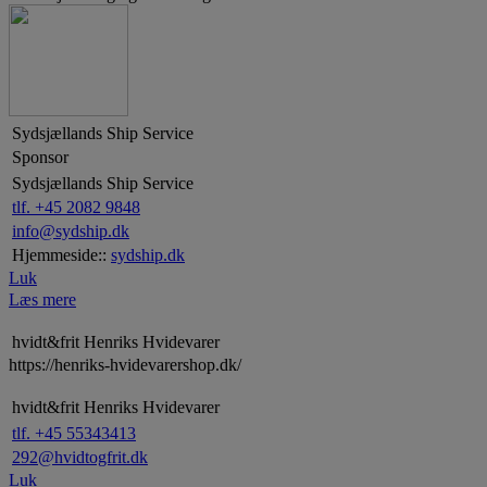
Sydsjællands Ship Service
Sponsor
Sydsjællands Ship Service
tlf. +45 2082 9848
info@sydship.dk
Hjemmeside::
sydship.dk
Luk
Læs mere
hvidt&frit Henriks Hvidevarer
https://henriks-hvidevarershop.dk/
hvidt&frit Henriks Hvidevarer
tlf. +45 55343413
292@hvidtogfrit.dk
Luk