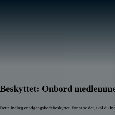
Hop
til
indholdet
Beskyttet: Onbord medlemm
Dette indlæg er adgangskodebeskyttet. For at se det, skal du i