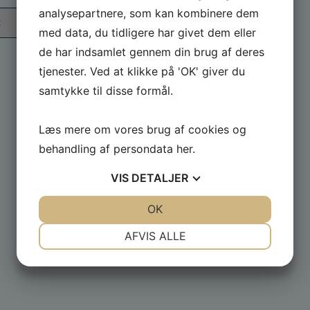
analysepartnere, som kan kombinere dem
med data, du tidligere har givet dem eller
de har indsamlet gennem din brug af deres
tjenester. Ved at klikke på 'OK' giver du
samtykke til disse formål.
Læs mere om vores brug af cookies og
© Præstø Sejlklub ved Kasserer Jesper Olsen - All
behandling af persondata
her
.
rights reserved
VIS
DETALJER
JA
NEJ
OK
JA
NEJ
NØDVENDIGE
PRÆFERENCER
AFVIS ALLE
JA
NEJ
JA
NEJ
MARKETING
STATISTIK