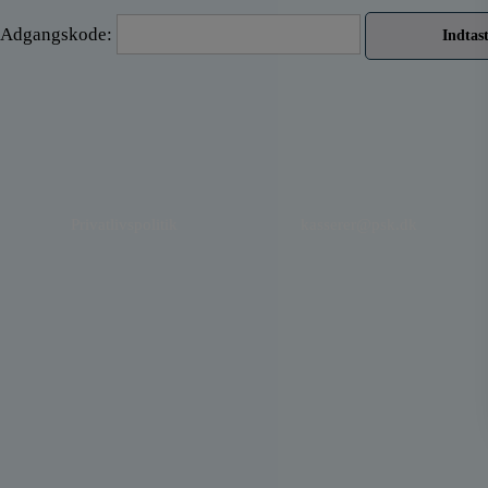
Adgangskode:
Privatlivspolitik
kasserer@psk.dk