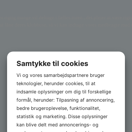
 rigtig mange vil deltage i fælles turen , det plejer at være rigt
at låne deres klubhuse, så vi kan indtage vores medbragte mad o
Samtykke til cookies
Vi og vores samarbejdspartnere bruger
teknologier, herunder cookies, til at
indsamle oplysninger om dig til forskellige
formål, herunder: Tilpasning af annoncering,
bedre brugeroplevelse, funktionalitet,
statistik og marketing. Disse oplysninger
kan blive delt med annoncerings- og