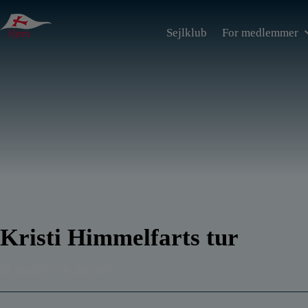
Hop
til
Sejlklub
For medlemmer
indholdet
Kristi Himmelfarts tur
29. maj 2025 - 01. jun 2025