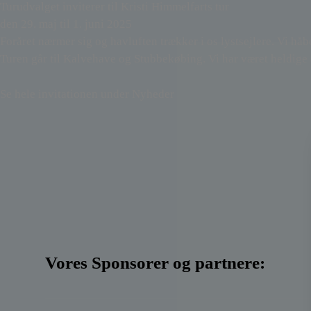
Turudvalget inviterer til Kristi Himmelfarts tur
den 29. maj til 1. juni 2025
Foråret nærmer sig og havluften trækker i os lystsejlere. Vi håber
Turen går til Kalvehave og Stubbekøbing. Vi har været heldige 
Se hele invitationen under Nyheder
Vores Sponsorer og partnere: