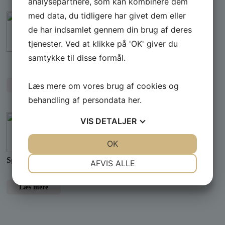
analysepartnere, som kan kombinere dem
med data, du tidligere har givet dem eller
A.P. Møller Fonden
de har indsamlet gennem din brug af deres
PSK´s nye klubhus opføres med støtte fra A.P.
tjenester. Ved at klikke på 'OK' giver du
Møllerfonden
samtykke til disse formål.
Læs mere om vores brug af cookies og
Læs mere
behandling af persondata
her
.
Kenns Biler og Både
VIS
DETALJER
Sponsor
JA
NEJ
OK
JA
NEJ
NØDVENDIGE
PRÆFERENCER
Specialister i Yamaha – motorer - både - udstyr
AFVIS ALLE
JA
NEJ
JA
NEJ
Læs mere
MARKETING
STATISTIK