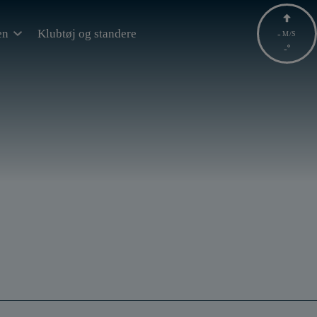
en
Klubtøj og standere
-
M/S
-