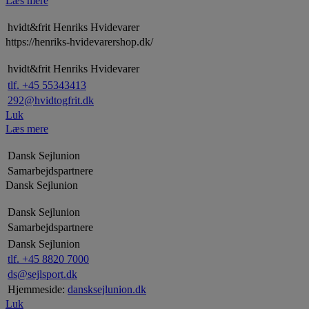
Læs mere
hvidt&frit Henriks Hvidevarer
https://henriks-hvidevarershop.dk/
hvidt&frit Henriks Hvidevarer
tlf. +45 55343413
292@hvidtogfrit.dk
Luk
Læs mere
Dansk Sejlunion
Samarbejdspartnere
Dansk Sejlunion
Dansk Sejlunion
Samarbejdspartnere
Dansk Sejlunion
tlf. +45 8820 7000
ds@sejlsport.dk
Hjemmeside:
dansksejlunion.dk
Luk