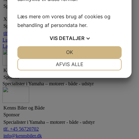
Sponsor
Læs mere om vores brug af cookies og
XL-Byg
behandling af persondata
her
.
Sponsor
tlf. +45 55 99 14 12
VIS
DETALJER
Luk
Læs mere
JA
NEJ
OK
JA
NEJ
NØDVENDIGE
PRÆFERENCER
AFVIS ALLE
Kenns Biler og Både
JA
NEJ
JA
NEJ
Sponsor
MARKETING
STATISTIK
Specialister i Yamaha – motorer - både - udstyr
Kenns Biler og Både
Sponsor
Specialister i Yamaha – motorer - både - udstyr
tlf. +45 56720702
info@kennsbiler.dk