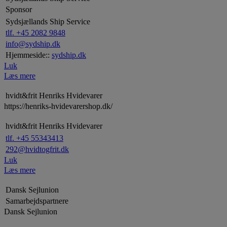
Sponsor
Sydsjællands Ship Service
tlf. +45 2082 9848
info@sydship.dk
Hjemmeside::
sydship.dk
Luk
Læs mere
hvidt&frit Henriks Hvidevarer
https://henriks-hvidevarershop.dk/
hvidt&frit Henriks Hvidevarer
tlf. +45 55343413
292@hvidtogfrit.dk
Luk
Læs mere
Dansk Sejlunion
Samarbejdspartnere
Dansk Sejlunion