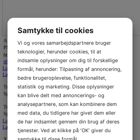
Samtykke til cookies
A.P. Møller Fonden
Vi og vores samarbejdspartnere bruger
PSK´s nye klubhus opføres med støtte fra A.P. Møllerfonden
teknologier, herunder cookies, til at
https://www.apmollerfonde.dk/kontakt-fonden/
indsamle oplysninger om dig til forskellige
tlf. +45 3363 3500
Luk
formål, herunder: Tilpasning af annoncering,
Læs mere
bedre brugeroplevelse, funktionalitet,
statistik og marketing. Disse oplysninger
Trygfronden
Sponsor
kan blive delt med annoncerings- og
analysepartnere, som kan kombinere dem
Trygfronden
med data, du tidligere har givet dem eller
Sponsor
Luk
de har indsamlet gennem din brug af deres
Læs mere
tjenester. Ved at klikke på 'OK' giver du
samtykke til disse formål.
XL-Byg