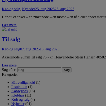
Køb og salg
,
Nyheder
25. aug 2025
25. aug 2025
Har du et anker – en zinkanode – en motor – en båd eller andet maritim
Læs mere
Til salg
Køb og salg
07. aug 2025
18. aug 2025
Akselanode 28mm Til salg 75,- kr. Henvendelse Steen Hansen 4058
Læs mere
Søg efter:
Kategorier
Bådvedligehold
(1)
Inspiration
(1)
Kapsejlads
(18)
Klubhus
(11)
Køb og salg
(4)
Nyheder
(91)