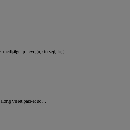
edfølger jollevogn, storsejl, fog,…
 aldrig været pakket ud…