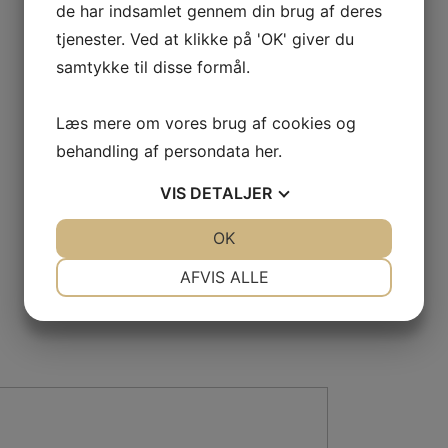
de har indsamlet gennem din brug af deres
tjenester. Ved at klikke på 'OK' giver du
samtykke til disse formål.
Læs mere om vores brug af cookies og
behandling af persondata
her
.
VIS
DETALJER
JA
NEJ
OK
JA
NEJ
NØDVENDIGE
PRÆFERENCER
AFVIS ALLE
JA
NEJ
JA
NEJ
MARKETING
STATISTIK