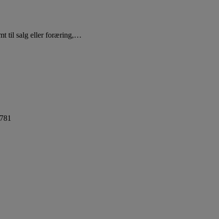
t til salg eller foræring,…
2781