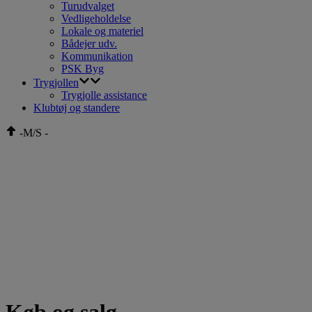
Turudvalget
Vedligeholdelse
Lokale og materiel
Bådejer udv.
Kommunikation
PSK Byg
Trygjollen
Trygjolle assistance
Klubtøj og standere
-
M/S
-
Køb og salg