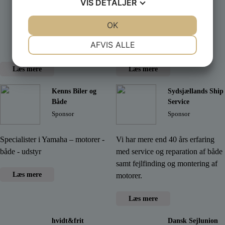
VIS
DETALJER
Trygfronden
XL-Byg
JA
NEJ
OK
JA
NEJ
Sponsor
Sponsor
NØDVENDIGE
PRÆFERENCER
AFVIS ALLE
JA
NEJ
JA
NEJ
Læs mere
Læs mere
MARKETING
STATISTIK
Kenns Biler og
Sydsjællands Ship
Både
Service
Sponsor
Sponsor
Specialister i Yamaha – motorer -
Vi har mere end 40 års erfaring
både - udstyr
med service og reparation af både
samt fejlfinding og montering af
Læs mere
motorer.
Læs mere
hvidt&frit
Dansk Sejlunion