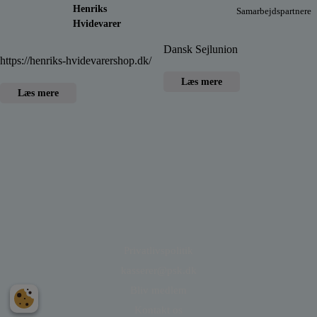
Henriks
Samarbejdspartnere
Hvidevarer
Dansk Sejlunion
https://henriks-hvidevarershop.dk/
Læs mere
Læs mere
Privatlivspolitik
kasserer@psk.dk
Bliv medlem
Kontakt os