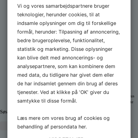
Vi og vores samarbejdspartnere bruger
teknologier, herunder cookies, til at
indsamle oplysninger om dig til forskellige
formål, herunder: Tilpasning af annoncering,
bedre brugeroplevelse, funktionalitet,
statistik og marketing. Disse oplysninger
kan blive delt med annoncerings- og
Vores Sponsorer og partnere:
analysepartnere, som kan kombinere dem
med data, du tidligere har givet dem eller
Palles Kraner
A.P. Møller
de har indsamlet gennem din brug af deres
ApS
Fonden
tjenester. Ved at klikke på 'OK' giver du
Sponsor
PSK´s nye klubhus
samtykke til disse formål.
opføres med støtte
fra A.P.
Søsætning og transport af både
Møllerfonden
Læs mere om vores brug af cookies og
Læs mere
behandling af persondata
her
.
Læs mere