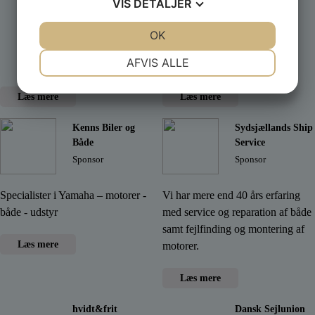
VIS
DETALJER
Trygfronden
XL-Byg
JA
NEJ
OK
JA
NEJ
Sponsor
Sponsor
NØDVENDIGE
PRÆFERENCER
AFVIS ALLE
JA
NEJ
JA
NEJ
Læs mere
Læs mere
MARKETING
STATISTIK
Kenns Biler og
Sydsjællands Ship
Både
Service
Sponsor
Sponsor
Specialister i Yamaha – motorer -
Vi har mere end 40 års erfaring
både - udstyr
med service og reparation af både
samt fejlfinding og montering af
Læs mere
motorer.
Læs mere
hvidt&frit
Dansk Sejlunion