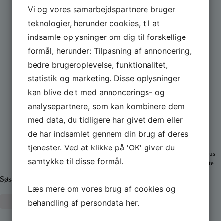
Vi og vores samarbejdspartnere bruger
teknologier, herunder cookies, til at
indsamle oplysninger om dig til forskellige
formål, herunder: Tilpasning af annoncering,
bedre brugeroplevelse, funktionalitet,
statistik og marketing. Disse oplysninger
kan blive delt med annoncerings- og
Vores Sponsorer og partnere:
analysepartnere, som kan kombinere dem
med data, du tidligere har givet dem eller
Palles Kraner
A.P. Møller
de har indsamlet gennem din brug af deres
ApS
Fonden
tjenester. Ved at klikke på 'OK' giver du
Sponsor
PSK´s nye klubhus
samtykke til disse formål.
opføres med støtte
fra A.P.
Søsætning og transport af både
Møllerfonden
Læs mere om vores brug af cookies og
Læs mere
behandling af persondata
her
.
Læs mere