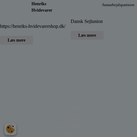
Henriks
Samarbejdspartnere
Hvidevarer
Dansk Sejlunion
https://henriks-hvidevarershop.dk/
Læs mere
Læs mere
Privatlivspolitik
kasserer@psk.dk
Bliv medlem
Kontakt os