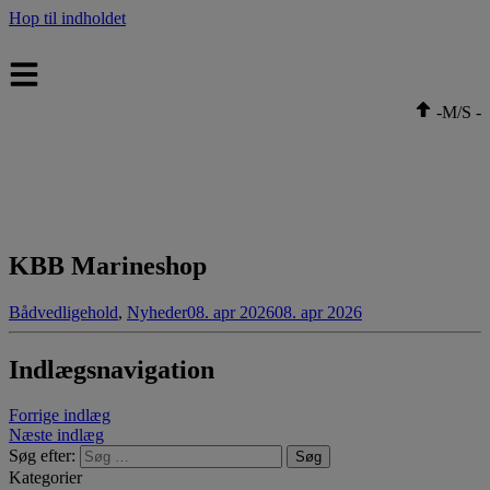
Hop til indholdet
-
M/S
-
KBB Marineshop
Bådvedligehold
,
Nyheder
08. apr 2026
08. apr 2026
Indlægsnavigation
Forrige indlæg
Næste indlæg
Søg efter:
Kategorier