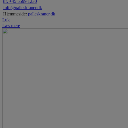
tlf. +45 5599 1230
Info@palleskraner.dk
Hjemmeside:
palleskraner.dk
Luk
Læs mere