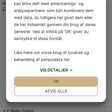
kan blive delt med annoncerings- og
PSK´s nye klubhus opføres med støtte fra A.P. Møllerfonden
analysepartnere, som kan kombinere dem
med data, du tidligere har givet dem eller
de har indsamlet gennem din brug af deres
tjenester. Ved at klikke på 'OK' giver du
samtykke til disse formål.
Læs mere om vores brug af cookies og
behandling af persondata
her
.
VIS
DETALJER
JA
NEJ
OK
JA
NEJ
NØDVENDIGE
PRÆFERENCER
AFVIS ALLE
JA
NEJ
JA
NEJ
MARKETING
STATISTIK
A.P. Møller Fonden