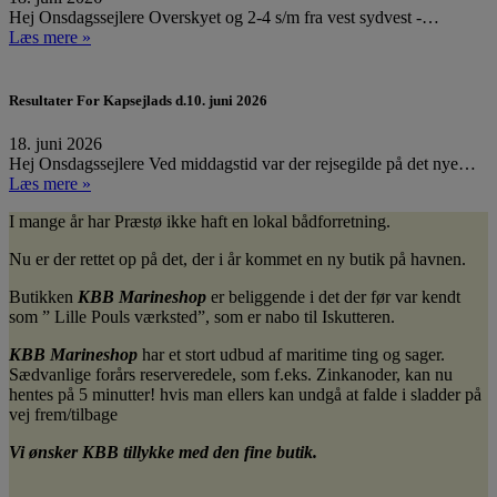
Hej Onsdagssejlere Overskyet og 2-4 s/m fra vest sydvest -…
Læs mere »
Resultater For Kapsejlads d.10. juni 2026
18. juni 2026
Hej Onsdagssejlere Ved middagstid var der rejsegilde på det nye…
Læs mere »
I mange år har Præstø ikke haft en lokal bådforretning.
Nu er der rettet op på det, der i år kommet en ny butik på havnen.
Butikken
KBB Marineshop
er beliggende i det der før var kendt
som ” Lille Pouls værksted”, som er nabo til Iskutteren.
KBB Marineshop
har et stort udbud af maritime ting og sager.
Sædvanlige forårs reserveredele, som f.eks. Zinkanoder, kan nu
hentes på 5 minutter! hvis man ellers kan undgå at falde i sladder på
vej frem/tilbage
Vi ønsker KBB tillykke med den fine butik.