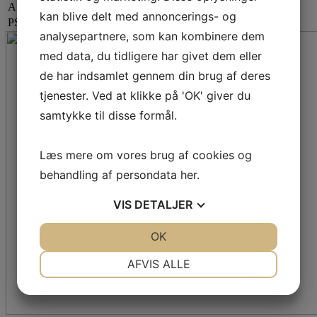
A.P. Møller Fonden
kan blive delt med annoncerings- og
PSK´s nye klubhus opføres med støtte fra A.P. Møllerfonden
analysepartnere, som kan kombinere dem
med data, du tidligere har givet dem eller
de har indsamlet gennem din brug af deres
tjenester. Ved at klikke på 'OK' giver du
samtykke til disse formål.
Læs mere om vores brug af cookies og
behandling af persondata
her
.
VIS
DETALJER
JA
NEJ
OK
JA
NEJ
NØDVENDIGE
PRÆFERENCER
AFVIS ALLE
JA
NEJ
JA
NEJ
MARKETING
STATISTIK