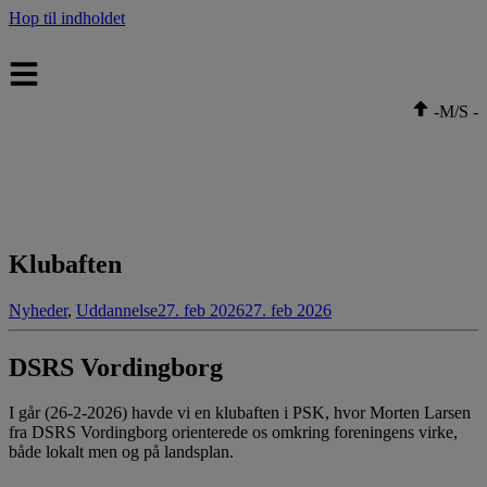
Hop til indholdet
-
M/S
-
Klubaften
Nyheder
,
Uddannelse
27. feb 2026
27. feb 2026
DSRS Vordingborg
I går (26-2-2026) havde vi en klubaften i PSK, hvor Morten Larsen
fra DSRS Vordingborg orienterede os omkring foreningens virke,
både lokalt men og på landsplan.