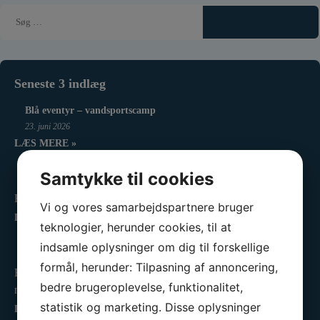
Seneste 3 indlæg
Blå eventyr – vandsportscamp
23. juni 2026
LÆS MERE »
Resultater For Kapsejlads d. 17. juni 2026
Samtykke til cookies
18. juni 2026
Hej Onsdagssejlere Overskyet og 2-4 s/m fra vest sydvest -…
Vi og vores samarbejdspartnere bruger
LÆS MERE »
teknologier, herunder cookies, til at
Resultater For Kapsejlads d.10. juni 2026
indsamle oplysninger om dig til forskellige
18. juni 2026
formål, herunder: Tilpasning af annoncering,
Hej Onsdagssejlere Ved middagstid var der rejsegilde på det
bedre brugeroplevelse, funktionalitet,
nye…
statistik og marketing. Disse oplysninger
LÆS MERE »