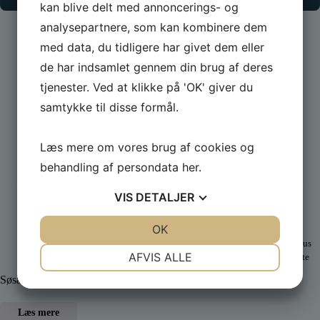
kan blive delt med annoncerings- og
analysepartnere, som kan kombinere dem
med data, du tidligere har givet dem eller
de har indsamlet gennem din brug af deres
tjenester. Ved at klikke på 'OK' giver du
samtykke til disse formål.
Læs mere om vores brug af cookies og
Vores Sponsorer og partnere:
behandling af persondata
her
.
VIS
DETALJER
Palles Kraner
A.P. Møller
ApS
Fonden
JA
NEJ
OK
JA
NEJ
Sponsor
PSK´s nye klubhus
NØDVENDIGE
PRÆFERENCER
AFVIS ALLE
opføres med støtte
fra A.P.
JA
NEJ
JA
NEJ
Søsætning og transport af både
Møllerfonden
MARKETING
STATISTIK
Læs mere