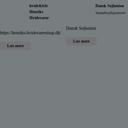
hvidt&frit
Dansk Sejlunion
Henriks
Samarbejdspartnere
Hvidevarer
Dansk Sejlunion
https://henriks-hvidevarershop.dk/
Læs mere
Læs mere
Privatlivspolitik
kasserer@psk.dk
Bliv medlem