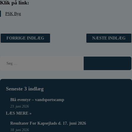
Klik på link:
PSK Byg
Indlægsnavigation
FORRIGE INDLÆG
NÆSTE INDLÆG
Seneste 3 indlæg
Blå eventyr – vandsportscamp
23. juni 2026
LÆS MERE »
Resultater For Kapsejlads d. 17. juni 2026
18. juni 2026