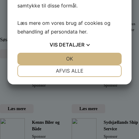
samtykke til disse formål.
Palles Kraner
A.P. Møller
ApS
Fonden
Læs mere om vores brug af cookies og
Sponsor
PSK´s nye klubhus
opføres med støtte
behandling af persondata
her
.
fra A.P.
Søsætning og transport af både
Møllerfonden
VIS
DETALJER
Læs mere
JA
NEJ
OK
JA
NEJ
Læs mere
NØDVENDIGE
PRÆFERENCER
AFVIS ALLE
Trygfronden
XL-Byg
JA
NEJ
JA
NEJ
Sponsor
Sponsor
MARKETING
STATISTIK
Læs mere
Læs mere
Kenns Biler og
Sydsjællands Ship
Både
Service
Sponsor
Sponsor