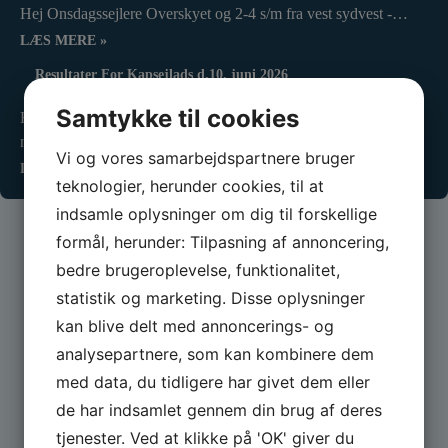
Hej Onsdagssejlere Overskyet og 2-4 s/m fra vest sydvest -…
LÆS MERE »
Resultater For Kapsejlads d.10. juni 2026
18. juni 2026
Samtykke til cookies
Hej Onsdagssejlere Ved middagstid var der rejsegilde på det
nye…
Vi og vores samarbejdspartnere bruger
LÆS MERE »
teknologier, herunder cookies, til at
indsamle oplysninger om dig til forskellige
formål, herunder: Tilpasning af annoncering,
bedre brugeroplevelse, funktionalitet,
statistik og marketing. Disse oplysninger
kan blive delt med annoncerings- og
analysepartnere, som kan kombinere dem
med data, du tidligere har givet dem eller
Vores Sponsorer og partnere:
de har indsamlet gennem din brug af deres
tjenester. Ved at klikke på 'OK' giver du