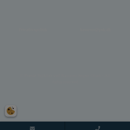
Privatlivspolitik
kasserer@psk.dk
© Præstø Sejlklub ved Kasserer Jesper Olsen - All
rights reserved
Bliv medlem
Kontakt os