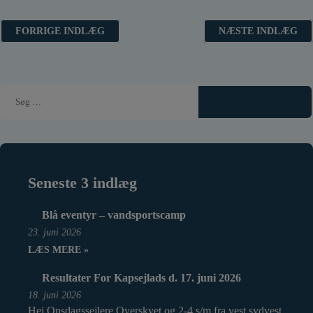
Indlægsnavigation
FORRIGE INDLÆG
NÆSTE INDLÆG
Seneste 3 indlæg
Blå eventyr – vandsportscamp
23. juni 2026
LÆS MERE »
Resultater For Kapsejlads d. 17. juni 2026
18. juni 2026
Hej Onsdagssejlere Overskyet og 2-4 s/m fra vest sydvest