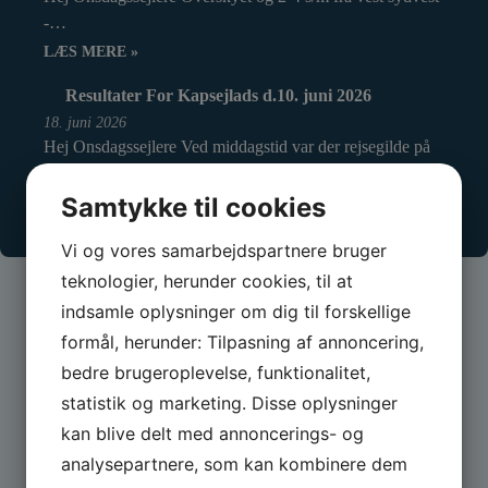
-…
LÆS MERE »
Resultater For Kapsejlads d.10. juni 2026
18. juni 2026
Hej Onsdagssejlere Ved middagstid var der rejsegilde på
det nye…
Samtykke til cookies
LÆS MERE »
Vi og vores samarbejdspartnere bruger
teknologier, herunder cookies, til at
indsamle oplysninger om dig til forskellige
formål, herunder: Tilpasning af annoncering,
bedre brugeroplevelse, funktionalitet,
statistik og marketing. Disse oplysninger
kan blive delt med annoncerings- og
analysepartnere, som kan kombinere dem