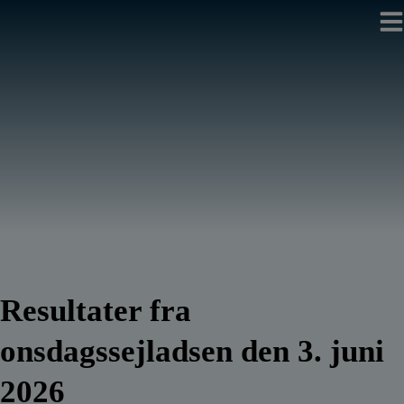
Hop
til
indholdet
Resultater fra
onsdagssejladsen den 3. juni
2026