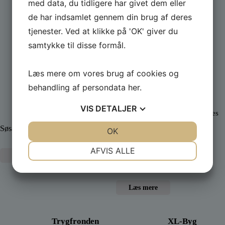
med data, du tidligere har givet dem eller
de har indsamlet gennem din brug af deres
Vores Sponsorer og partnere:
tjenester. Ved at klikke på 'OK' giver du
samtykke til disse formål.
Læs mere om vores brug af cookies og
Palles Kraner
A.P. Møller
behandling af persondata
her
.
ApS
Fonden
Sponsor
PSK´s nye
VIS
DETALJER
klubhus opføres
med støtte fra
Søsætning og transport af både
JA
NEJ
OK
JA
NEJ
A.P.
NØDVENDIGE
PRÆFERENCER
Møllerfonden
AFVIS ALLE
Læs mere
JA
NEJ
JA
NEJ
MARKETING
STATISTIK
Læs mere
Trygfronden
XL-Byg