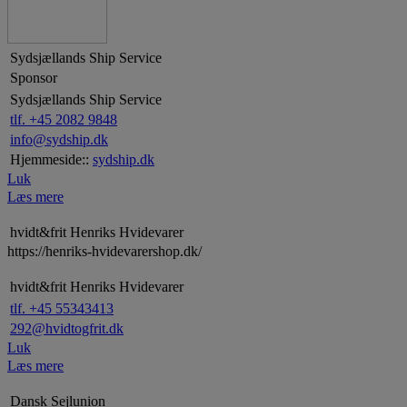
Sydsjællands Ship Service
Sponsor
Sydsjællands Ship Service
tlf. +45 2082 9848
info@sydship.dk
Hjemmeside::
sydship.dk
Luk
Læs mere
hvidt&frit Henriks Hvidevarer
https://henriks-hvidevarershop.dk/
hvidt&frit Henriks Hvidevarer
tlf. +45 55343413
292@hvidtogfrit.dk
Luk
Læs mere
Dansk Sejlunion