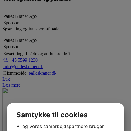
Palles Kraner ApS
Sponsor
Søsætning og transport af både
Palles Kraner ApS
Sponsor
Søsætning af både og andre kranløft
tlf. +45 5599 1230
Info@palleskraner.dk
Hjemmeside:
palleskraner.dk
Luk
Læs mere
Samtykke til cookies
Vi og vores samarbejdspartnere bruger