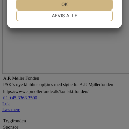
JA
NEJ
OK
JA
NEJ
NØDVENDIGE
PRÆFERENCER
AFVIS ALLE
JA
NEJ
JA
NEJ
MARKETING
STATISTIK
A.P. Møller Fonden
PSK´s nye klubhus opføres med støtte fra A.P. Møllerfonden
https://www.apmollerfonde.dk/kontakt-fonden/
tlf. +45 3363 3500
Luk
Læs mere
Trygfronden
Sponsor