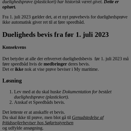
duelighedsprøve (plastickort) har historisk været givet.
Dette er
ophørt.
Fra 1. juli 2023 gælder det, at et nyt prøvebevis for duelighedsprøve
ikke automatisk giver ret til at føre speedbåd.
Dueligheds bevis fra før 1. juli 2023
Konsekvens
Det betyder at alle der erhvervet duelighedsbevis før 1. juli 2023 må
føre speedbåd hvis de
medbringer
deres bevis.
Det er
ikke
nok at vise prøve beviser i My maritime.
Løsning
Lev med at du skal huske
Dokumentation for bestået
duelighedsprøve (plastickort).
Anskaf et Speedbåds bevis.
Det letteste er at anskaffe et bevis.
Du skal ikke til prøve, men blot gå til
Genudstedelse af
fritidssejlerbeviser hos Søfartsstyrelsen
og udfylde ansøgning.