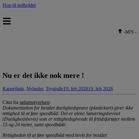
Hop til indholdet
-
M/S
-
Nu er det ikke nok mere !
Kapsejlads
,
Nyheder
,
Trygjolle
19. feb 2026
19. feb 2026
Citat fra
søfartsstyrelsen
:
Dokumentation for bestået duelighedsprøve (plastickort) giver ikke
rettighed til at føre speedbåd. Det er alene Sønæringsbeviset
(Duelighedsbevis) som er rettighedsgivende til fritidsfartøjer mellem
15 og 24 meter, samt speedbåde.
Rettigheden til at føre speedbåd med bevis for bestået