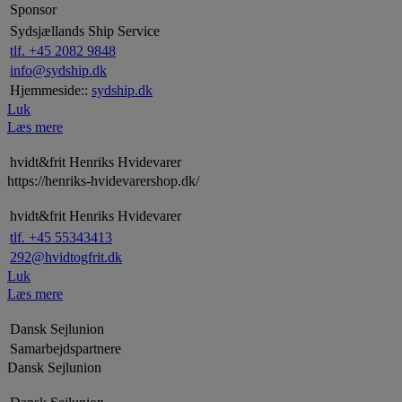
Sponsor
Sydsjællands Ship Service
tlf. +45 2082 9848
info@sydship.dk
Hjemmeside::
sydship.dk
Luk
Læs mere
hvidt&frit Henriks Hvidevarer
https://henriks-hvidevarershop.dk/
hvidt&frit Henriks Hvidevarer
tlf. +45 55343413
292@hvidtogfrit.dk
Luk
Læs mere
Dansk Sejlunion
Samarbejdspartnere
Dansk Sejlunion