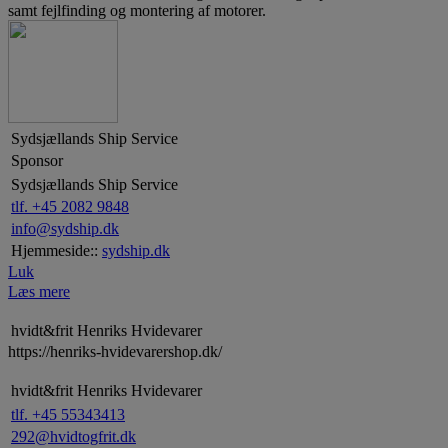
samt fejlfinding og montering af motorer.
Sydsjællands Ship Service
Sponsor
Sydsjællands Ship Service
tlf. +45 2082 9848
info@sydship.dk
Hjemmeside::
sydship.dk
Luk
Læs mere
hvidt&frit Henriks Hvidevarer
https://henriks-hvidevarershop.dk/
hvidt&frit Henriks Hvidevarer
tlf. +45 55343413
292@hvidtogfrit.dk