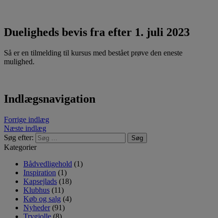
Dueligheds bevis fra efter 1. juli 2023
Så er en tilmelding til kursus med bestået prøve den eneste
mulighed.
Indlægsnavigation
Forrige indlæg
Næste indlæg
Søg efter:
Kategorier
Bådvedligehold
(1)
Inspiration
(1)
Kapsejlads
(18)
Klubhus
(11)
Køb og salg
(4)
Nyheder
(91)
Trygjolle
(8)