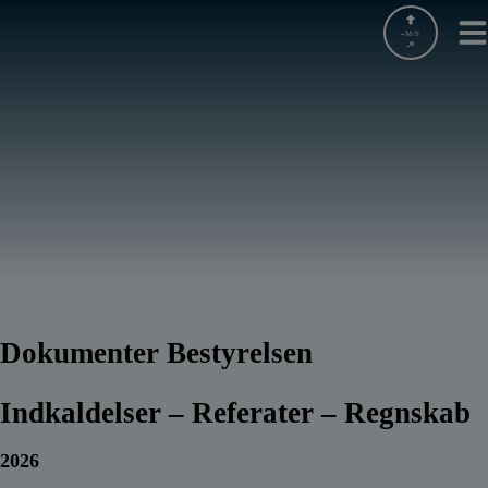
Hop
til
-
M/S
-
indholdet
Dokumenter Bestyrelsen
Indkaldelser – Referater – Regnskab
2026