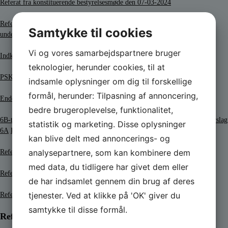
Referat fra konstituerende bestyrelsesmøde den 07-03-2024
Referat fra ordinær generalforsamling i Præstø Sejlklub 07-03-2024 –
Samtykke til cookies
underskrevet
Vi og vores samarbejdspartnere bruger
Indkaldelse til ordinær generalforsamling i Præstø Sejlklub 2024
teknologier, herunder cookies, til at
PSK Årsregnskab 2023 – underskrevet-compressed
indsamle oplysninger om dig til forskellige
formål, herunder: Tilpasning af annoncering,
Endelig dagsorden til ordinær generalforsamling i Præstø Sejlklub 2024
bedre brugeroplevelse, funktionalitet,
6B-tegning#1
6B-tegning#2
6B-tegning#3
6B-tegning#4
6B-tegning#5
Forslag
statistik og marketing. Disse oplysninger
6A
Forslag 6B
Forslag 6C
Forslag 6D
Forslag 6D – bilag
kan blive delt med annoncerings- og
analysepartnere, som kan kombinere dem
Referat fra Bestyrelsesmødet den 21-02-2024
med data, du tidligere har givet dem eller
Referat fra Bestyrelsesmødet den 24-01-2024
de har indsamlet gennem din brug af deres
tjenester. Ved at klikke på 'OK' giver du
Referat fra Bestyrelsesmøde den 24-01-2024
samtykke til disse formål.
Referater og regnskab 2023