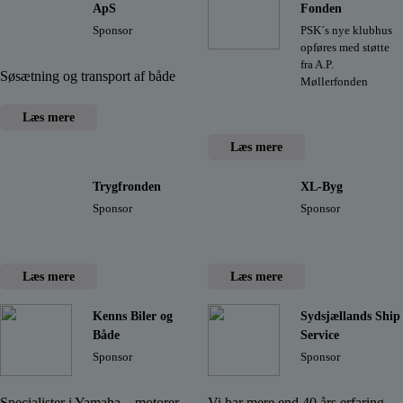
ApS
Fonden
Sponsor
PSK´s nye klubhus
opføres med støtte
fra A.P.
Søsætning og transport af både
Møllerfonden
Læs mere
Læs mere
Trygfronden
XL-Byg
Sponsor
Sponsor
Læs mere
Læs mere
Kenns Biler og
Sydsjællands Ship
Både
Service
Sponsor
Sponsor
Specialister i Yamaha – motorer -
Vi har mere end 40 års erfaring